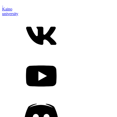
Kaino
university