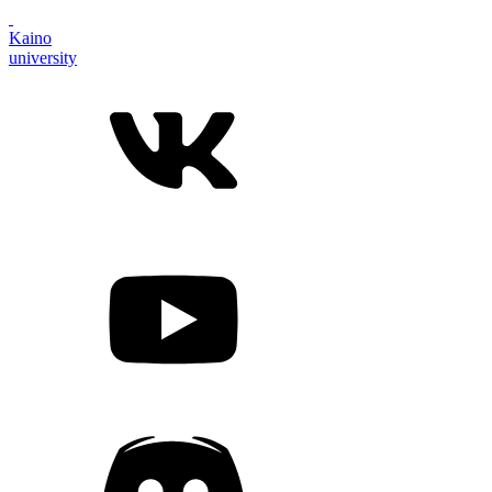
Kaino
university