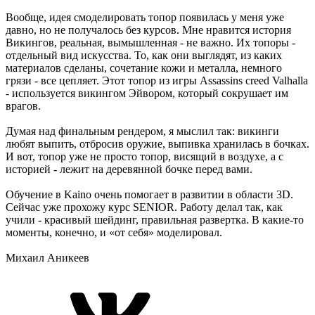
Вообще, идея смоделировать топор появилась у меня уже
давно, но не получалось без курсов. Мне нравится история
Викингов, реальная, вымышленная - не важно. Их топоры -
отдельный вид искусства. То, как они выглядят, из каких
материалов сделаны, сочетание кожи и металла, немного
грязи - все цепляет. Этот топор из игры Assassins creed Valhalla
- используется викингом Эйвором, который сокрушает им
врагов.
Думая над финальным рендером, я мыслил так: викинги
любят выпить, отбросив оружие, выпивка хранилась в бочках.
И вот, топор уже не просто топор, висящий в воздухе, а с
историей - лежит на деревянной бочке перед вами.
Обучение в Kaino очень помогает в развитии в области 3D.
Сейчас уже прохожу курс SENIOR. Работу делал так, как
учили - красивый шейдинг, правильная развертка. В какие-то
моменты, конечно, и «от себя» моделировал.
Михаил Аникеев