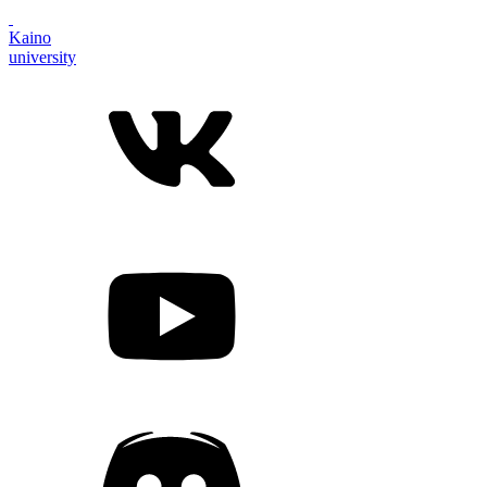
Kaino
university