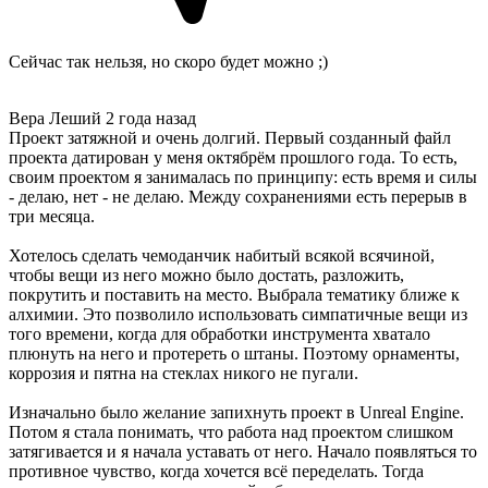
Сейчас так нельзя, но скоро будет можно ;)
Вера Леший
2 года назад
Проект затяжной и очень долгий. Первый созданный файл
проекта датирован у меня октябрём прошлого года. То есть,
своим проектом я занималась по принципу: есть время и силы
- делаю, нет - не делаю. Между сохранениями есть перерыв в
три месяца.
Хотелось сделать чемоданчик набитый всякой всячиной,
чтобы вещи из него можно было достать, разложить,
покрутить и поставить на место. Выбрала тематику ближе к
алхимии. Это позволило использовать симпатичные вещи из
того времени, когда для обработки инструмента хватало
плюнуть на него и протереть о штаны. Поэтому орнаменты,
коррозия и пятна на стеклах никого не пугали.
Изначально было желание запихнуть проект в Unreal Engine.
Потом я стала понимать, что работа над проектом слишком
затягивается и я начала уставать от него. Начало появляться то
противное чувство, когда хочется всё переделать. Тогда