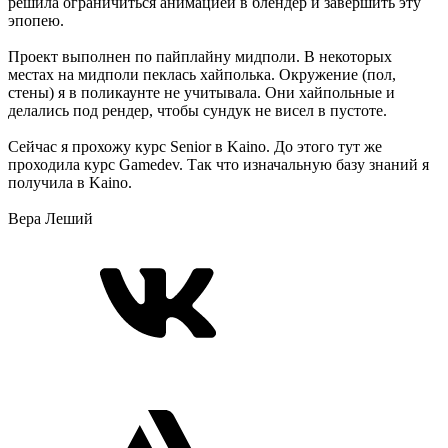
решила ограничиться анимацией в блендер и завершить эту
эпопею.
Проект выполнен по пайплайну мидполи. В некоторых
местах на мидполи пеклась хайполька. Окружение (пол,
стены) я в поликаунте не учитывала. Они хайпольные и
делались под рендер, чтобы сундук не висел в пустоте.
Сейчас я прохожу курс Senior в Kaino. До этого тут же
проходила курс Gamedev. Так что изначальную базу знаний я
получила в Kaino.
Вера Леший