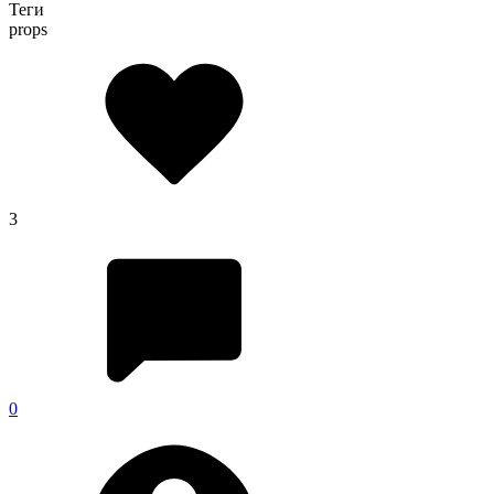
Теги
props
3
0