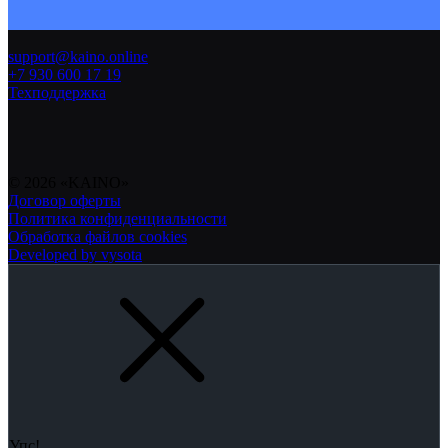
support@kaino.online
+7 930 600 17 19
Техподдержка
© 2026 «KAINO»
Договор оферты
Политика конфиденциальности
Обработка файлов cookies
Developed by vysota
Упс!