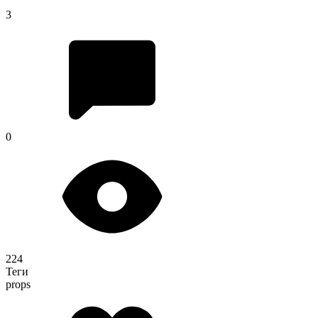
3
0
224
Теги
props