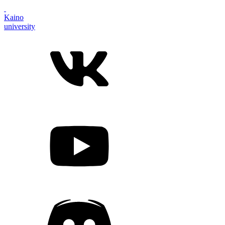
Kaino
university